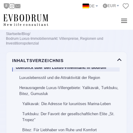
EUR
DE
Startseite
/
Blog
/
Bodrum Luxus-Immobilienmarkt: Villenpreise, Regionen und
Investitionspotenzial
INHALTSVERZEICHNIS
Überblick über den Luxus-Villenmarkt in Bodrum
Luxuslebensstil und die Attraktivität der Region
Herausragende Luxus-Villengebiete: Yalikavak, Turkbuku,
Bitez, Gumusluk
Yalikavak: Die Adresse für luxuriöses Marina-Leben
Turkbuku: Der Favorit der gesellschaftlichen Elite „St.
Tropez“
Bitez: Für Liebhaber von Ruhe und Komfort