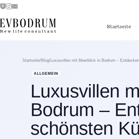
Startseite
Startseite
/
Blog
/
Luxusvillen mit Meerblick in Bodrum – Entdecke
ALLGEMEIN
Luxusvillen m
Bodrum – Ent
schönsten K