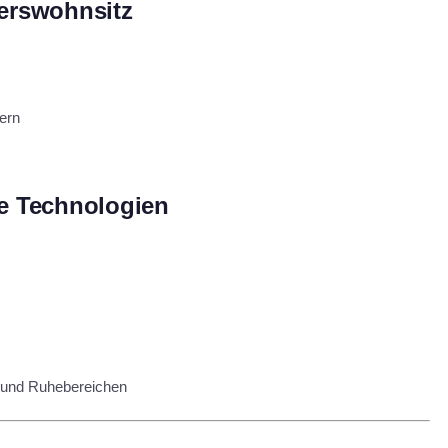
terswohnsitz
ern
e Technologien
n und Ruhebereichen