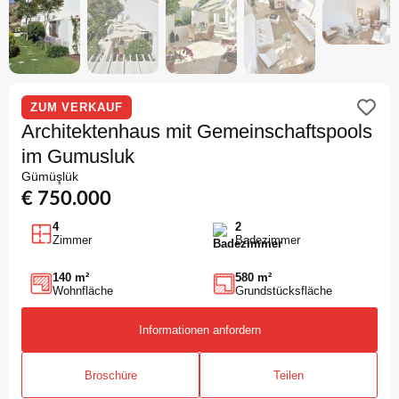
ZUM VERKAUF
Architektenhaus mit Gemeinschaftspools
im Gumusluk
Gümüşlük
€ 750.000
4
2
Zimmer
Badezimmer
140 m²
580 m²
Wohnfläche
Grundstücksfläche
Informationen anfordern
Broschüre
Teilen