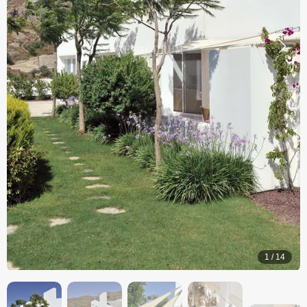
1
/
14