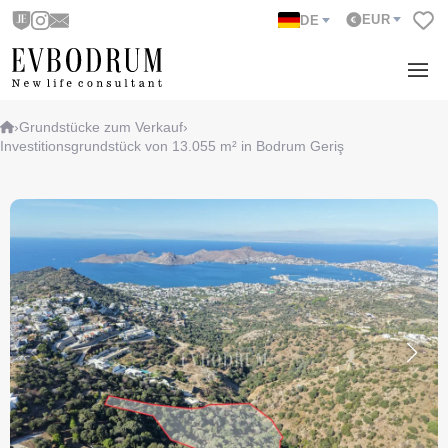
EUR
DE
›
Grundstücke zum Verkauf
›
Investitionsgrundstück von 13.055 m² in Bodrum Geriş