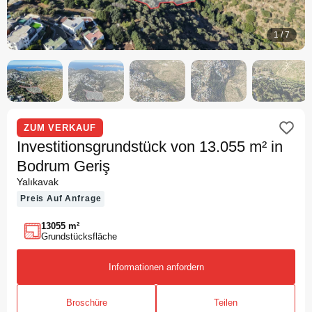
1
/
7
ZUM VERKAUF
Investitionsgrundstück von 13.055 m² in
Bodrum Geriş
Yalıkavak
Preis Auf Anfrage
13055 m²
Grundstücksfläche
Informationen anfordern
Broschüre
Teilen