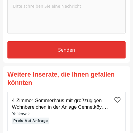
Senden
Weitere Inserate, die Ihnen gefallen
könnten
ZUR MIETE
4-Zimmer-Sommerhaus mit großzügigen
Wohnbereichen in der Anlage Cennetköy,
inklusive privatem Sandstrand und Badesteg
Yalıkavak
Preis Auf Anfrage