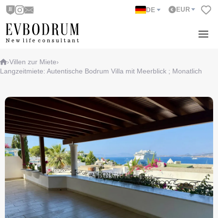
EUR
DE
›
Villen zur Miete
›
Langzeitmiete: Autentische Bodrum Villa mit Meerblick ; Monatlich