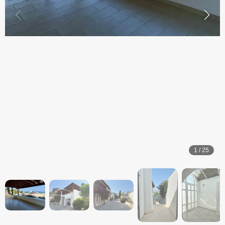
1
/
25