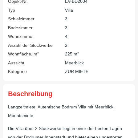
Objekt-Nr.
EV-BD2004
Typ
Villa
Schlafzimmer
3
Badezimmer
3
Wohnzimmer
4
Anzahl der Stockwerke
2
Wohnfläche, m²
225 m²
Aussicht
Meerblick
Kategorie
ZUR MIETE
Beschreibung
Langzeitmiete; Autentische Bodrum Villa mit Meerblick,
Monatsmiete
Die Villa über 2 Stockwerke liegt in einer der besten Lagen
von der Bodrumer Innenstadt und bietet einen ungestörten