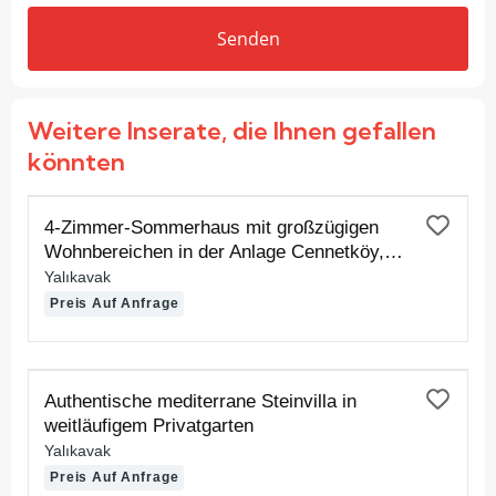
Senden
Weitere Inserate, die Ihnen gefallen
könnten
ZUR MIETE
4-Zimmer-Sommerhaus mit großzügigen
Wohnbereichen in der Anlage Cennetköy,
inklusive privatem Sandstrand und Badesteg
Yalıkavak
Preis Auf Anfrage
ZUR MIETE
Authentische mediterrane Steinvilla in
weitläufigem Privatgarten
Yalıkavak
Preis Auf Anfrage