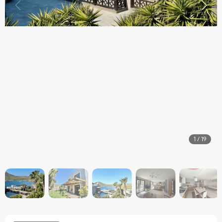
1
/
19