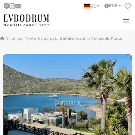
EUR
DE
›
Villen zur Miete
›
Schönes Einfamilienhaus in Yalikavak, Küdür