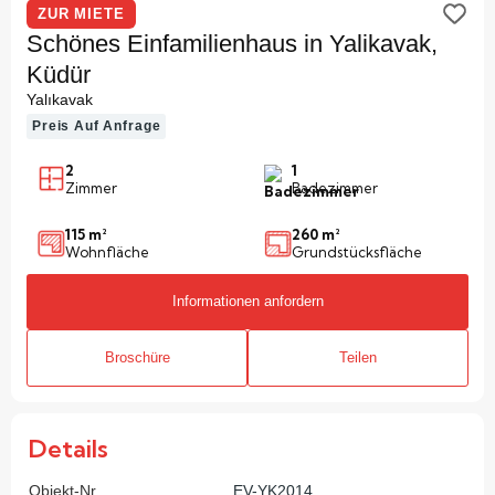
ZUR MIETE
Schönes Einfamilienhaus in Yalikavak,
Küdür
Yalıkavak
Preis Auf Anfrage
2
1
Zimmer
Badezimmer
115 m²
260 m²
Wohnfläche
Grundstücksfläche
Informationen anfordern
Broschüre
Teilen
Details
Objekt-Nr.
EV-YK2014