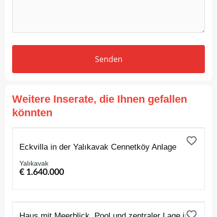
Senden
Weitere Inserate, die Ihnen gefallen
könnten
ZUM VERKAUF
Eckvilla in der Yalıkavak Cennetköy Anlage
Yalıkavak
€ 1.640.000
ZUM VERKAUF
Haus mit Meerblick, Pool und zentraler Lage in