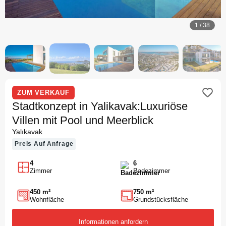
1
/
38
ZUM VERKAUF
Stadtkonzept in Yalikavak:Luxuriöse
Villen mit Pool und Meerblick
Yalıkavak
Preis Auf Anfrage
4
6
Zimmer
Badezimmer
450 m²
750 m²
Wohnfläche
Grundstücksfläche
Informationen anfordern