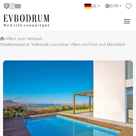
EUR
DE
›
Villen zum Verkauf
›
Stadtkonzept in Yalikavak:Luxuriöse Villen mit Pool und Meerblick