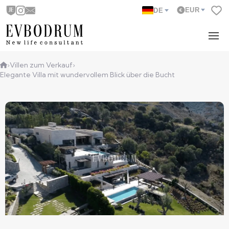
EUR
DE
›
Villen zum Verkauf
›
Elegante Villa mit wundervollem Blick über die Bucht