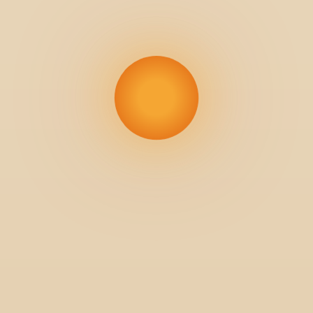
Gümüşlük — Bohem Köy, Antik K