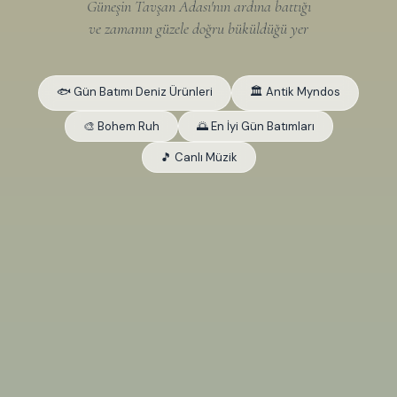
Güneşin Tavşan Adası'nın ardına battığı
ve zamanın güzele doğru büküldüğü yer
🐟 Gün Batımı Deniz Ürünleri
🏛 Antik Myndos
🎨 Bohem Ruh
🌅 En İyi Gün Batımları
🎵 Canlı Müzik