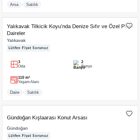
•
Arsa
Satılık
SATILIK
Yalıkavak Tilkicik Koyu’nda Denize Sıfır ve Özel Plajlı
Daireler
Yalıkavak
Lütfen Fiyat Sorunuz
3
2
Oda
Banyo
110 m²
Yaşam Alanı
•
Daire
Satılık
SATILIK
Video
Gündoğan Kışlaarası Konut Arsası
Gündoğan
Lütfen Fiyat Sorunuz