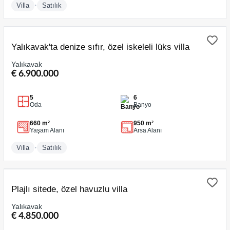
•
Villa
Satılık
SATILIK
Yalıkavak'ta denize sıfır, özel iskeleli lüks villa
Yalıkavak
€ 6.900.000
5
6
Oda
Banyo
660 m²
950 m²
Yaşam Alanı
Arsa Alanı
•
Villa
Satılık
SATILIK
Plajlı sitede, özel havuzlu villa
Yalıkavak
€ 4.850.000