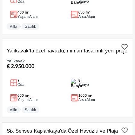
Oda
Banyo
400 m²
650 m²
Yaşam Alanı
Arsa Alanı
•
Villa
Satılık
SATILIK
Yalıkavak’ta özel havuzlu, mimari tasarımlı yeni proje
Yalıkavak
€ 2.950.000
7
8
Oda
Banyo
600 m²
1000 m²
Yaşam Alanı
Arsa Alanı
•
Villa
Satılık
SATILIK
Six Senses Kaplankaya'da Özel Havuzlu ve Plaja