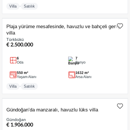
•
Villa
Satılık
SATILIK
Plaja yürüme mesafesinde, havuzlu ve bahçeli geniş
villa
Türkbükü
€ 2.500.000
6
7
Oda
Banyo
550 m²
1632 m²
Yaşam Alanı
Arsa Alanı
•
Villa
Satılık
SATILIK
Gündoğan’da manzaralı, havuzlu lüks villa
Gündoğan
€ 1.906.000