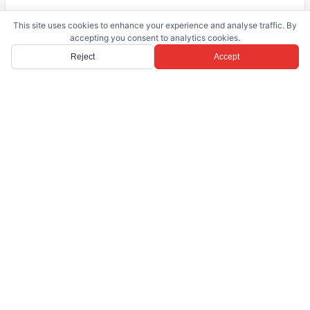
6
7
This site uses cookies to enhance your experience and analyse traffic. By
Oda
Banyo
accepting you consent to analytics cookies.
400 m²
800 m²
Reject
Accept
Yaşam Alanı
Arsa Alanı
•
Villa
Satılık
SATILIK
Ödüllü Mimar Tarafından Tasarlanmış Çağdaş Villa
Gümüşlük
€ 1.800.000
4
5
Oda
Banyo
300 m²
1000 m²
Yaşam Alanı
Arsa Alanı
•
Villa
Satılık