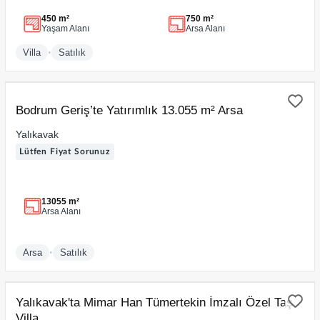
450 m²
750 m²
Yaşam Alanı
Arsa Alanı
•
Villa
Satılık
SATILIK
Bodrum Geriş’te Yatırımlık 13.055 m² Arsa
Yalıkavak
Lütfen Fiyat Sorunuz
13055 m²
Arsa Alanı
•
Arsa
Satılık
SATILIK
Yalıkavak'ta Mimar Han Tümertekin İmzalı Özel Taş
Villa