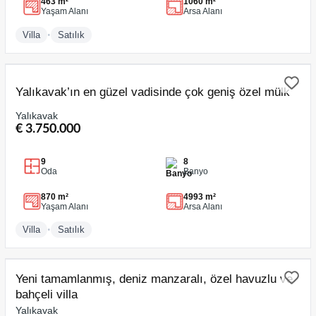
463 m²
1060 m²
Yaşam Alanı
Arsa Alanı
•
Villa
Satılık
SATILIK
Yalıkavak’ın en güzel vadisinde çok geniş özel mülk
Yalıkavak
€ 3.750.000
9
8
Oda
Banyo
870 m²
4993 m²
Yaşam Alanı
Arsa Alanı
•
Villa
Satılık
SATILIK
Yeni tamamlanmış, deniz manzaralı, özel havuzlu ve
bahçeli villa
Yalıkavak