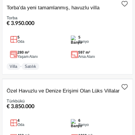
SATILIK
Torba’da yeni tamamlanmış, havuzlu villa
Torba
€ 3.950.000
5
5
Oda
Banyo
280 m²
597 m²
Yaşam Alanı
Arsa Alanı
•
Villa
Satılık
SATILIK
Özel Havuzlu ve Denize Erişimi Olan Lüks Villalar
Türkbükü
€ 3.850.000
4
6
Oda
Banyo