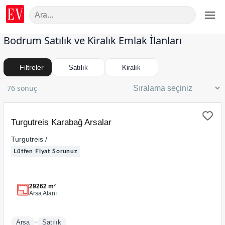
Bodrum Satılık ve Kiralık Emlak İlanları
Filtreler
Satılık
Kiralık
76 sonuç
SATILIK
Turgutreis Karabağ Arsalar
Turgutreis /
Lütfen Fiyat Sorunuz
29262 m²
Arsa Alanı
•
Arsa
Satılık