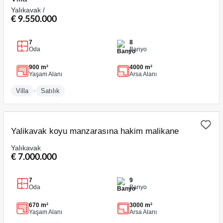
Yalıkavak /
€ 9.550.000
7
8
Oda
Banyo
900 m²
4000 m²
Yaşam Alanı
Arsa Alanı
•
Villa
Satılık
SATILIK
Yalikavak koyu manzarasına hakim malikane
Yalıkavak
€ 7.000.000
7
9
Oda
Banyo
670 m²
3000 m²
Yaşam Alanı
Arsa Alanı