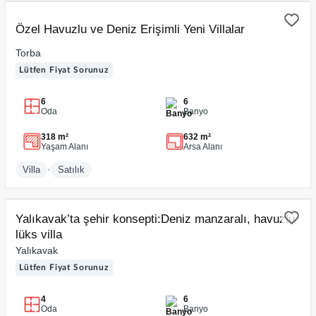
SATILIK
Özel Havuzlu ve Deniz Erişimli Yeni Villalar
Torba
Lütfen Fiyat Sorunuz
6
6
Oda
Banyo
318 m²
632 m²
Yaşam Alanı
Arsa Alanı
•
Villa
Satılık
SATILIK
Yalıkavak’ta şehir konsepti:Deniz manzaralı, havuzlu
lüks villa
Yalıkavak
Lütfen Fiyat Sorunuz
4
6
Oda
Banyo