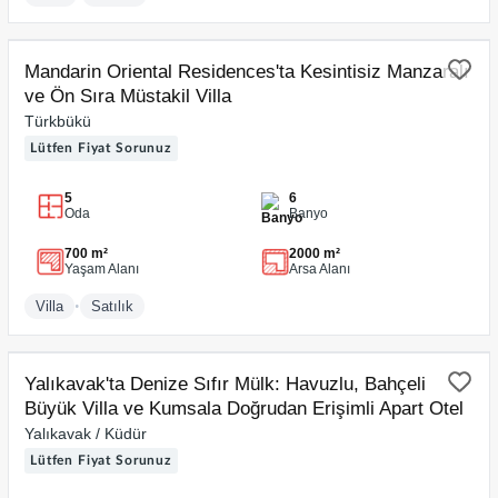
SATILIK
Video
Mandarin Oriental Residences'ta Kesintisiz Manzaralı
ve Ön Sıra Müstakil Villa
Türkbükü
Lütfen Fiyat Sorunuz
5
6
Oda
Banyo
700 m²
2000 m²
Yaşam Alanı
Arsa Alanı
•
Villa
Satılık
SATILIK
Yalıkavak'ta Denize Sıfır Mülk: Havuzlu, Bahçeli
Büyük Villa ve Kumsala Doğrudan Erişimli Apart Otel
Yalıkavak / Küdür
Lütfen Fiyat Sorunuz