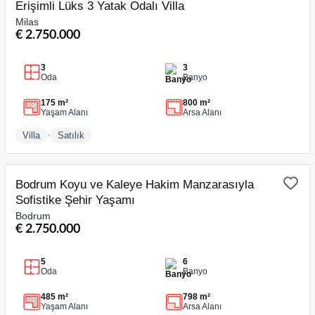
Erişimli Lüks 3 Yatak Odalı Villa
Milas
€ 2.750.000
3
3
Oda
Banyo
175 m²
800 m²
Yaşam Alanı
Arsa Alanı
•
Villa
Satılık
SATILIK
Bodrum Koyu ve Kaleye Hakim Manzarasıyla
Sofistike Şehir Yaşamı
Bodrum
€ 2.750.000
5
6
Oda
Banyo
485 m²
798 m²
Yaşam Alanı
Arsa Alanı