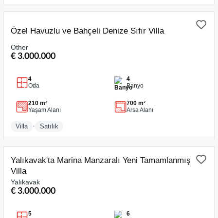
SATILIK
Özel Havuzlu ve Bahçeli Denize Sıfır Villa
Other
€ 3.000.000
4
4
Oda
Banyo
210 m²
700 m²
Yaşam Alanı
Arsa Alanı
•
Villa
Satılık
SATILIK
Yalıkavak'ta Marina Manzaralı Yeni Tamamlanmış
Villa
Yalıkavak
€ 3.000.000
5
6