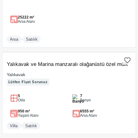
25222 m²
Arsa Alanı
•
Arsa
Satılık
SATILIK
Yalıkavak ve Marina manzaralı olağanüstü özel mülk
Yalıkavak
Lütfen Fiyat Sorunuz
5
7
Oda
Banyo
950 m²
6555 m²
Yaşam Alanı
Arsa Alanı
•
Villa
Satılık