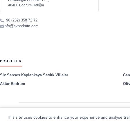
Balkanoğlu İş Merkezi F1,
48400 Bodrum / Muğla
+90 (252) 358 72 72
info@evbodrum.com
PROJELER
Six Senses Kaplankaya Satılık Villalar
Cen
Aktur Bodrum
Oli
This site uses cookies to enhance your experience and analyse traff