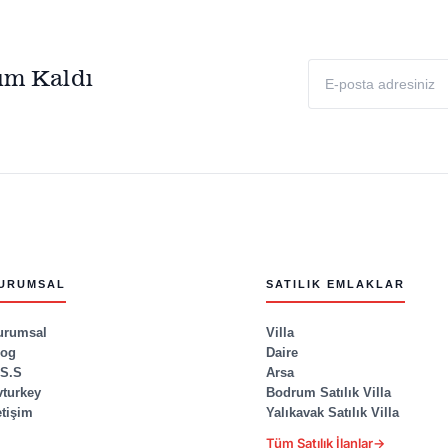
E-
ım Kaldı
posta
adresiniz
URUMSAL
SATILIK EMLAKLAR
urumsal
Villa
log
Daire
.S.S
Arsa
vturkey
Bodrum Satılık Villa
etişim
Yalıkavak Satılık Villa
Tüm Satılık İlanlar
→