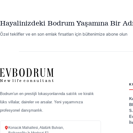
Hayalinizdeki Bodrum Yaşamına Bir Ad
Özel teklifler ve en son emlak fırsatları için bültenimize abone olun
K
Bodrum'un en prestijli lokasyonlarında satılık ve kiralık
K
lüks villalar, daireler ve arsalar. Yeni yaşamınıza
B
profesyonel danışmanlık.
S
E
İl
Konacık Mahallesi, Atatürk Bulvarı,