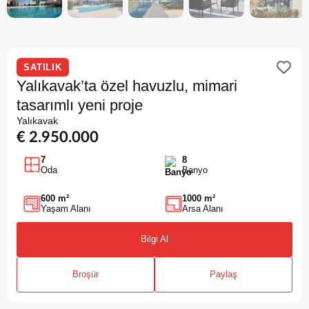
SATILIK
Yalıkavak’ta özel havuzlu, mimari
tasarımlı yeni proje
Yalıkavak
€ 2.950.000
7
8
Oda
Banyo
600 m²
1000 m²
Yaşam Alanı
Arsa Alanı
Bilgi Al
Broşür
Paylaş