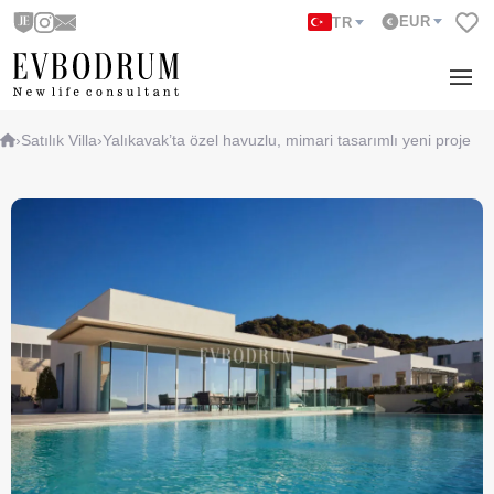
EUR
TR
›
Satılık Villa
›
Yalıkavak’ta özel havuzlu, mimari tasarımlı yeni proje