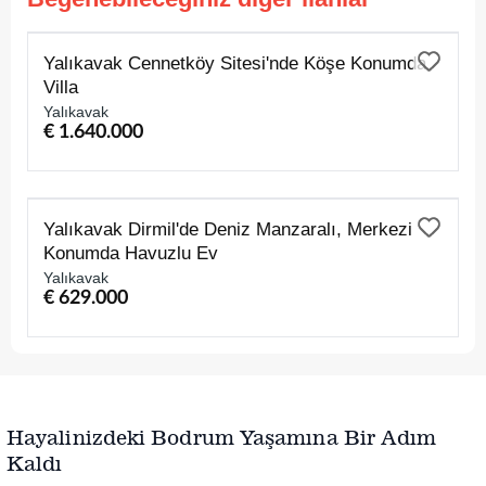
SATILIK
Yalıkavak Cennetköy Sitesi'nde Köşe Konumda
Villa
Yalıkavak
€ 1.640.000
SATILIK
Yalıkavak Dirmil'de Deniz Manzaralı, Merkezi
Konumda Havuzlu Ev
Yalıkavak
€ 629.000
Hayalinizdeki Bodrum Yaşamına Bir Adım
Kaldı