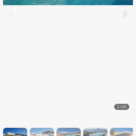
1
/
43