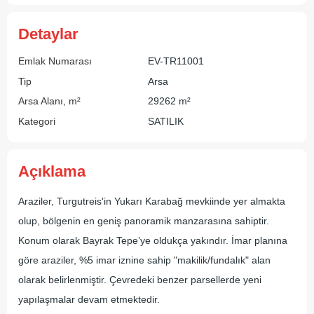
Detaylar
Emlak Numarası
EV-TR11001
Tip
Arsa
Arsa Alanı, m²
29262 m²
Kategori
SATILIK
Açıklama
Araziler, Turgutreis'in Yukarı Karabağ mevkiinde yer almakta
olup, bölgenin en geniş panoramik manzarasına sahiptir.
Konum olarak Bayrak Tepe’ye oldukça yakındır. İmar planına
göre araziler, %5 imar iznine sahip "makilik/fundalık" alan
olarak belirlenmiştir. Çevredeki benzer parsellerde yeni
yapılaşmalar devam etmektedir.