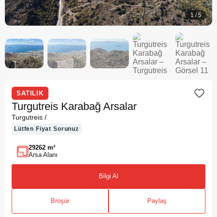
1
/
5
SATILIK
Turgutreis Karabağ Arsalar
Turgutreis /
Lütfen Fiyat Sorunuz
29262 m²
Arsa Alanı
Bilgi Al
Broşür
Paylaş