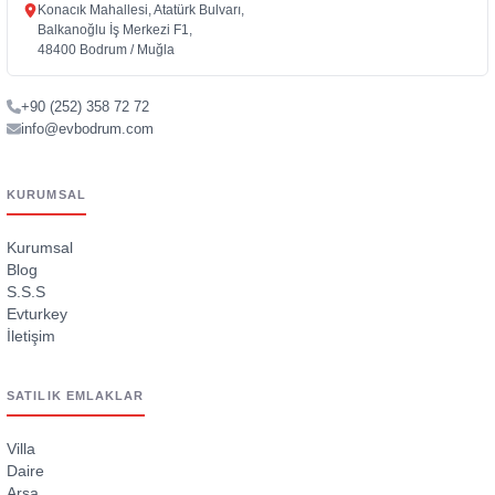
Konacık Mahallesi, Atatürk Bulvarı,
Balkanoğlu İş Merkezi F1,
48400 Bodrum / Muğla
+90 (252) 358 72 72
info@evbodrum.com
KURUMSAL
Kurumsal
Blog
S.S.S
Evturkey
İletişim
SATILIK EMLAKLAR
Villa
Daire
Arsa