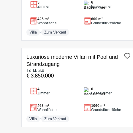
5
6
Zimmer
Badezimmer
425 m²
600 m²
Wohnfläche
Grundstücksfläche
•
Villa
Zum Verkauf
ZUM VERKAUF
Luxuriöse moderne Villan mit Pool und
Strandzugang
Türkbükü
€ 3.850.000
4
6
Zimmer
Badezimmer
463 m²
1060 m²
Wohnfläche
Grundstücksfläche
•
Villa
Zum Verkauf