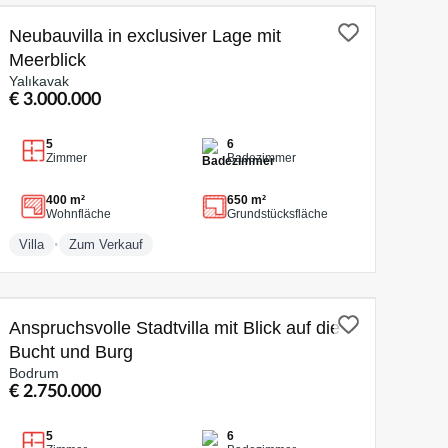
ZUM VERKAUF
Neubauvilla in exclusiver Lage mit
Meerblick
Yalıkavak
€ 3.000.000
5
6
Zimmer
Badezimmer
400 m²
650 m²
Wohnfläche
Grundstücksfläche
•
Villa
Zum Verkauf
ZUM VERKAUF
Anspruchsvolle Stadtvilla mit Blick auf die
Bucht und Burg
Bodrum
€ 2.750.000
5
6