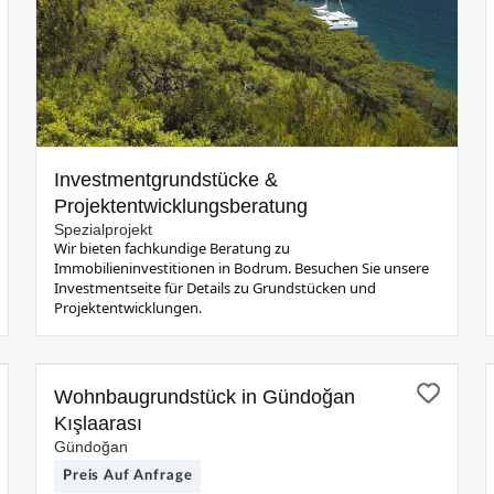
Investmentgrundstücke &
Projektentwicklungsberatung
Spezialprojekt
Wir bieten fachkundige Beratung zu
Immobilieninvestitionen in Bodrum. Besuchen Sie unsere
Investmentseite für Details zu Grundstücken und
Projektentwicklungen.
ZUM VERKAUF
Video
Wohnbaugrundstück in Gündoğan
Kışlaarası
Gündoğan
Preis Auf Anfrage