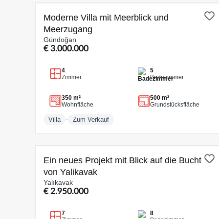
ZUM VERKAUF
Moderne Villa mit Meerblick und
Meerzugang
Gündoğan
€ 3.000.000
4
5
Zimmer
Badezimmer
350 m²
500 m²
Wohnfläche
Grundstücksfläche
•
Villa
Zum Verkauf
ZUM VERKAUF
Ein neues Projekt mit Blick auf die Bucht
von Yalikavak
Yalıkavak
€ 2.950.000
7
8