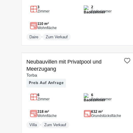
3
2
Zimmer
Badezimmer
110 m²
Wohnfläche
•
Daire
Zum Verkauf
ZUM VERKAUF
Neubauvillen mit Privatpool und
Meerzugang
Torba
Preis Auf Anfrage
6
6
Zimmer
Badezimmer
318 m²
632 m²
Wohnfläche
Grundstücksfläche
•
Villa
Zum Verkauf