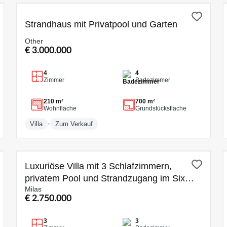
ZUM VERKAUF
Strandhaus mit Privatpool und Garten
Other
€ 3.000.000
4
4
Zimmer
Badezimmer
210 m²
700 m²
Wohnfläche
Grundstücksfläche
•
Villa
Zum Verkauf
ZUM VERKAUF
Luxuriöse Villa mit 3 Schlafzimmern,
privatem Pool und Strandzugang im Six
Milas
Senses Kaplankaya
€ 2.750.000
3
3