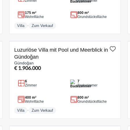
Zimmer
Badezimmer
175 m²
800 m²
Wohnfläche
Grundstücksfläche
•
Villa
Zum Verkauf
ZUM VERKAUF
Luzuriöse Villa mit Pool und Meerblick in
Gündoğan
Gündoğan
€ 1.906.000
6
7
Zimmer
Badezimmer
400 m²
800 m²
Wohnfläche
Grundstücksfläche
•
Villa
Zum Verkauf