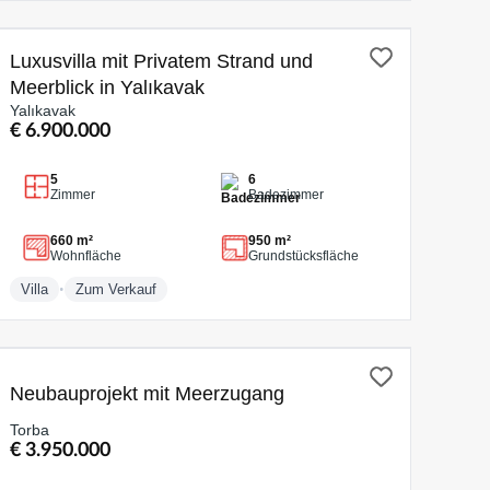
ZUM VERKAUF
Luxusvilla mit Privatem Strand und
Meerblick in Yalıkavak
Yalıkavak
€ 6.900.000
5
6
Zimmer
Badezimmer
660 m²
950 m²
Wohnfläche
Grundstücksfläche
•
Villa
Zum Verkauf
ZUM VERKAUF
Neubauprojekt mit Meerzugang
Torba
€ 3.950.000