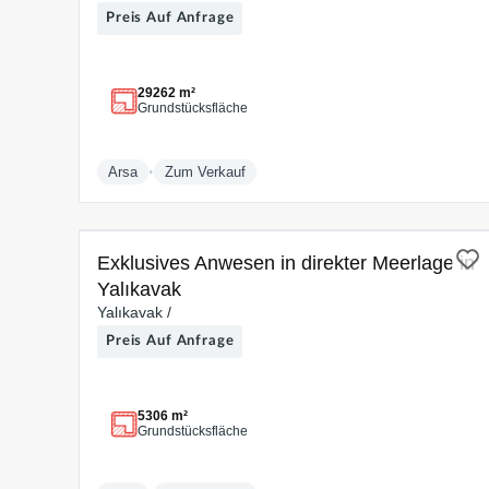
Preis Auf Anfrage
29262 m²
Grundstücksfläche
•
Arsa
Zum Verkauf
ZUM VERKAUF
Exklusives Anwesen in direkter Meerlage in
Yalıkavak
Yalıkavak /
Preis Auf Anfrage
5306 m²
Grundstücksfläche