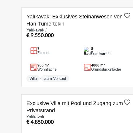
ZUM VERKAUF
Yalıkavak: Exklusives Steinanwesen von
Han Tümertekin
Yalıkavak /
€ 9.550.000
7
8
Zimmer
Badezimmer
900 m²
4000 m²
Wohnfläche
Grundstücksfläche
•
Villa
Zum Verkauf
ZUM VERKAUF
Exclusive Villa mit Pool und Zugang zum
Privatstrand
Yalıkavak
€ 4.850.000