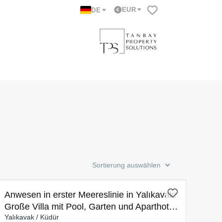
EUR
DE
ZUM VERKAUF
Anwesen in erster Meereslinie in Yalıkavak:
Große Villa mit Pool, Garten und Aparthotel
Yalıkavak / Küdür
mit direktem Zugang zum Sandstrand