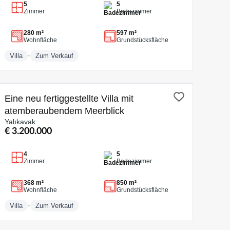
5
5
Zimmer
Badezimmer
280 m²
597 m²
Wohnfläche
Grundstücksfläche
•
Villa
Zum Verkauf
ZUM VERKAUF
Eine neu fertiggestellte Villa mit
atemberaubendem Meerblick
Yalıkavak
€ 3.200.000
4
5
Zimmer
Badezimmer
368 m²
850 m²
Wohnfläche
Grundstücksfläche
•
Villa
Zum Verkauf