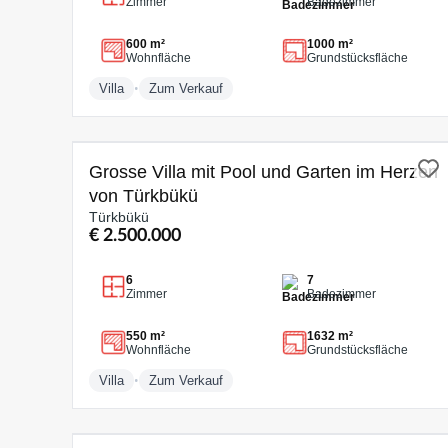
Zimmer
Badezimmer
600 m²
1000 m²
Wohnfläche
Grundstücksfläche
•
Villa
Zum Verkauf
ZUM VERKAUF
Grosse Villa mit Pool und Garten im Herzen
von Türkbükü
Türkbükü
€ 2.500.000
6
7
Zimmer
Badezimmer
550 m²
1632 m²
Wohnfläche
Grundstücksfläche
•
Villa
Zum Verkauf