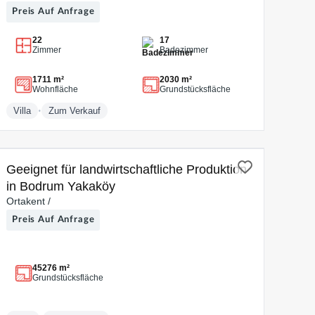
Preis Auf Anfrage
22
17
Zimmer
Badezimmer
1711 m²
2030 m²
Wohnfläche
Grundstücksfläche
•
Villa
Zum Verkauf
ZUM VERKAUF
Geeignet für landwirtschaftliche Produktion
in Bodrum Yakaköy
Ortakent /
Preis Auf Anfrage
45276 m²
Grundstücksfläche