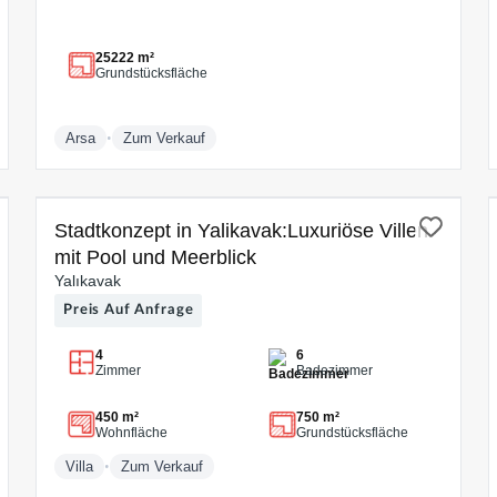
25222 m²
Grundstücksfläche
•
Arsa
Zum Verkauf
ZUM VERKAUF
Stadtkonzept in Yalikavak:Luxuriöse Villen
mit Pool und Meerblick
Yalıkavak
Preis Auf Anfrage
4
6
Zimmer
Badezimmer
450 m²
750 m²
Wohnfläche
Grundstücksfläche
•
Villa
Zum Verkauf