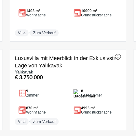
1403 m²
10000 m²
Wohnfläche
Grundstücksfläche
•
Villa
Zum Verkauf
ZUM VERKAUF
Luxusvilla mit Meerblick in der Exklusivsten
Lage von Yalıkavak
Yalıkavak
€ 3.750.000
9
8
Zimmer
Badezimmer
870 m²
4993 m²
Wohnfläche
Grundstücksfläche
•
Villa
Zum Verkauf