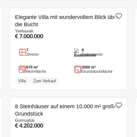
ZUM VERKAUF
Elegante Villa mit wundervollem Blick über
die Bucht
Yalıkavak
€ 7.000.000
7
9
Zimmer
Badezimmer
670 m²
3000 m²
Wohnfläche
Grundstücksfläche
•
Villa
Zum Verkauf
ZUM VERKAUF
8 Steinhäuser auf einem 10.000 m² großen
Grundstück
Gümüşlük
€ 4.202.000