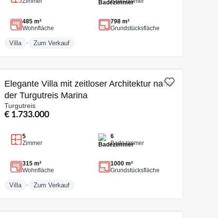
Zimmer
Badezimmer
485 m²
798 m²
Wohnfläche
Grundstücksfläche
•
Villa
Zum Verkauf
ZUM VERKAUF
Elegante Villa mit zeitloser Architektur nahe
der Turgutreis Marina
Turgutreis
€ 1.733.000
5
6
Zimmer
Badezimmer
315 m²
1000 m²
Wohnfläche
Grundstücksfläche
•
Villa
Zum Verkauf