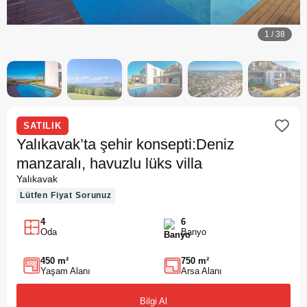
1
/
38
SATILIK
Yalıkavak’ta şehir konsepti:Deniz
manzaralı, havuzlu lüks villa
Yalıkavak
Lütfen Fiyat Sorunuz
4
6
Oda
Banyo
450 m²
750 m²
Yaşam Alanı
Arsa Alanı
Bilgi Al