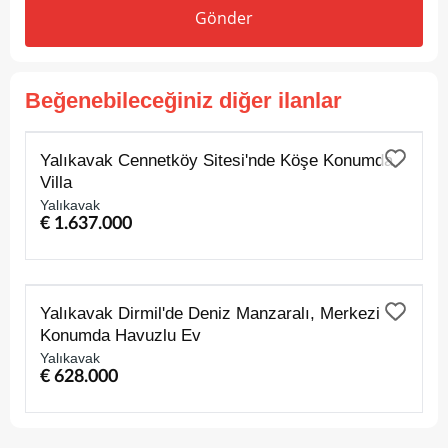
Gönder
Beğenebileceğiniz diğer ilanlar
SATILIK
Yalıkavak Cennetköy Sitesi'nde Köşe Konumda
Villa
Yalıkavak
€ 1.637.000
SATILIK
Yalıkavak Dirmil'de Deniz Manzaralı, Merkezi
Konumda Havuzlu Ev
Yalıkavak
€ 628.000