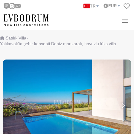
EUR
TR
›
Satılık Villa
›
Yalıkavak’ta şehir konsepti:Deniz manzaralı, havuzlu lüks villa