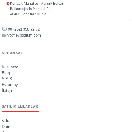
Konacık Mahallesi, Atatürk Bulvarı,
Balkanoğlu İş Merkezi F1,
48400 Bodrum / Muğla
+90 (252) 358 72 72
info@evbodrum.com
KURUMSAL
Kurumsal
Blog
S.S.S
Evturkey
İletişim
SATILIK EMLAKLAR
Villa
Daire