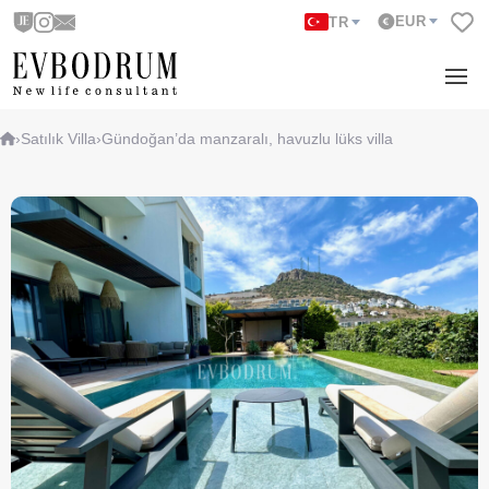
EUR
TR
›
Satılık Villa
›
Gündoğan’da manzaralı, havuzlu lüks villa