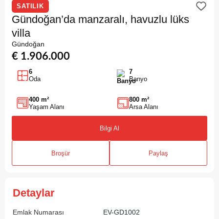
SATILIK
Gündoğan’da manzaralı, havuzlu lüks
villa
Gündoğan
€ 1.906.000
6
7
Oda
Banyo
400 m²
800 m²
Yaşam Alanı
Arsa Alanı
Bilgi Al
Broşür
Paylaş
Detaylar
Emlak Numarası
EV-GD1002