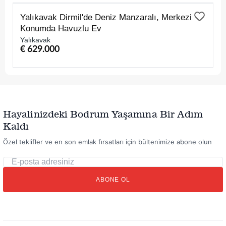
SATILIK
Yalıkavak Dirmil'de Deniz Manzaralı, Merkezi
Konumda Havuzlu Ev
Yalıkavak
€ 629.000
Hayalinizdeki Bodrum Yaşamına Bir Adım
Kaldı
Özel teklifler ve en son emlak fırsatları için bültenimize abone olun
E-
posta
ABONE OL
adresiniz