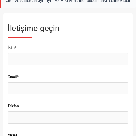
alıcı ve satıcıdan ayrı ayrı %2 + KDV hizmet bedeli tahsil edilmektedir.
İletişime geçin
İsim*
Email*
Telefon
Mesaj