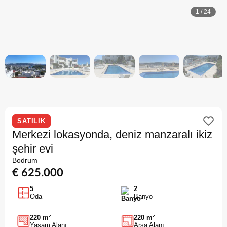
1
/
24
SATILIK
Merkezi lokasyonda, deniz manzaralı ikiz
şehir evi
Bodrum
€ 625.000
5
2
Oda
Banyo
220 m²
220 m²
Yaşam Alanı
Arsa Alanı