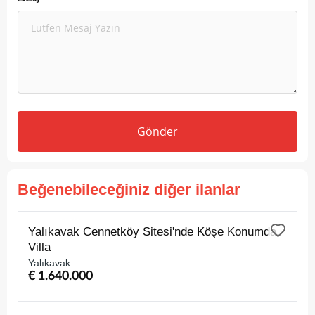
Gönder
Beğenebileceğiniz diğer ilanlar
SATILIK
Yalıkavak Cennetköy Sitesi'nde Köşe Konumda
Villa
Yalıkavak
€ 1.640.000