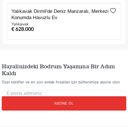
SATILIK
Yalıkavak Dirmil'de Deniz Manzaralı, Merkezi
Konumda Havuzlu Ev
Yalıkavak
€ 628.000
Hayalinizdeki Bodrum Yaşamına Bir Adım
Kaldı
Özel teklifler ve en son emlak fırsatları için bültenimize abone olun
E-
posta
ABONE OL
adresiniz