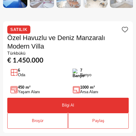
SATILIK
Özel Havuzlu ve Deniz Manzaralı
Modern Villa
Türkbükü
€ 1.450.000
6
7
Oda
Banyo
450 m²
1000 m²
Yaşam Alanı
Arsa Alanı
Bilgi Al
Broşür
Paylaş