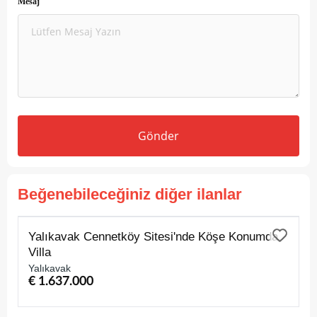
Mesaj
Gönder
Beğenebileceğiniz diğer ilanlar
SATILIK
Yalıkavak Cennetköy Sitesi'nde Köşe Konumda
Villa
Yalıkavak
€ 1.637.000