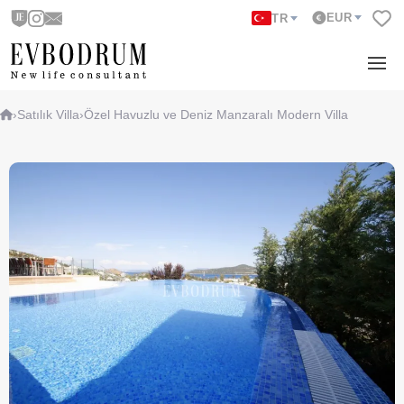
EUR
TR
›
Satılık Villa
›
Özel Havuzlu ve Deniz Manzaralı Modern Villa