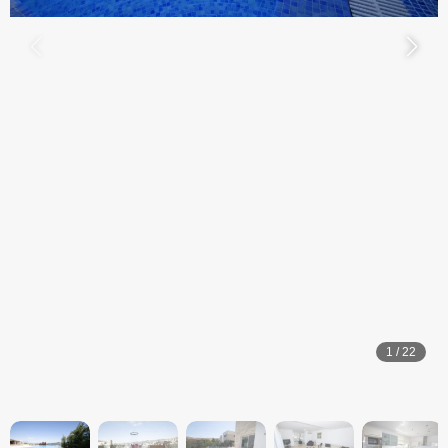
1
/
22