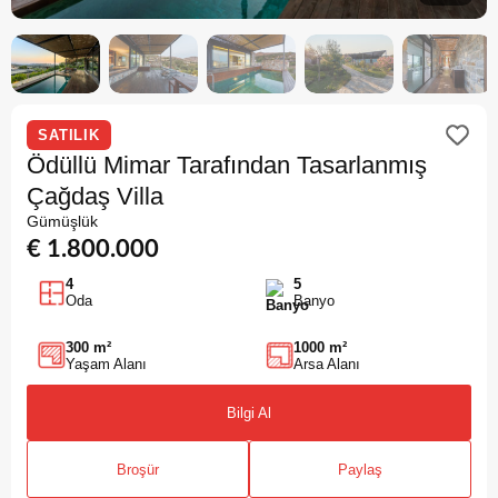
SATILIK
Ödüllü Mimar Tarafından Tasarlanmış
Çağdaş Villa
Gümüşlük
€ 1.800.000
4
5
Oda
Banyo
300 m²
1000 m²
Yaşam Alanı
Arsa Alanı
Bilgi Al
Broşür
Paylaş