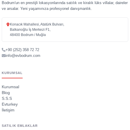
Bodrum'un en prestijli lokasyonlarında satılık ve kiralık lüks villalar, daireler
ve arsalar. Yeni yaşamınıza profesyonel danışmanlık.
Konacık Mahallesi, Atatürk Bulvarı,
Balkanoğlu İş Merkezi F1,
48400 Bodrum / Muğla
+90 (252) 358 72 72
info@evbodrum.com
KURUMSAL
Kurumsal
Blog
S.S.S
Evturkey
İletişim
SATILIK EMLAKLAR