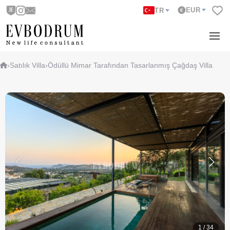
EUR
TR
›
Satılık Villa
›
Ödüllü Mimar Tarafından Tasarlanmış Çağdaş Villa
1
/
34