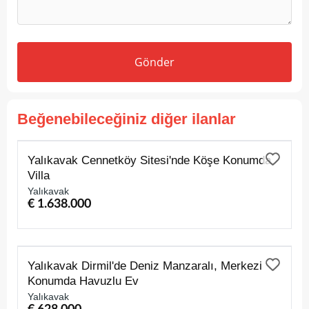
Gönder
Beğenebileceğiniz diğer ilanlar
SATILIK
Yalıkavak Cennetköy Sitesi'nde Köşe Konumda
Villa
Yalıkavak
€ 1.638.000
SATILIK
Yalıkavak Dirmil'de Deniz Manzaralı, Merkezi
Konumda Havuzlu Ev
Yalıkavak