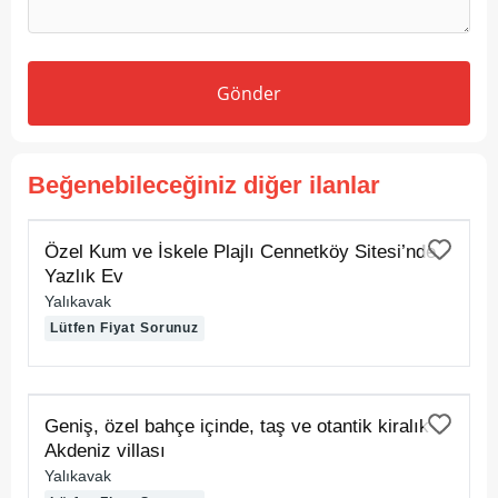
Gönder
Beğenebileceğiniz diğer ilanlar
KİRALIK
Özel Kum ve İskele Plajlı Cennetköy Sitesi’nde
Yazlık Ev
Yalıkavak
Lütfen Fiyat Sorunuz
KİRALIK
Geniş, özel bahçe içinde, taş ve otantik kiralık
Akdeniz villası
Yalıkavak