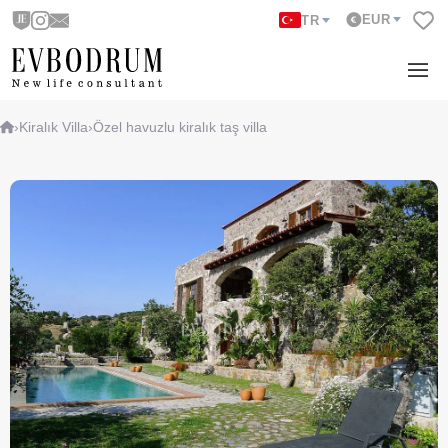
EUR
TR
›
Kiralık Villa
›
Özel havuzlu kiralık taş villa