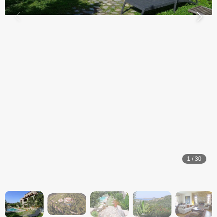
1
/
30