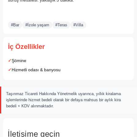
sürüş mesafesi: yaklaşık 5 dakika.
#Bar
#İzole yaşam
#Teras
#Villa
İç Özellikler
Şömine
Hizmetli odası & banyosu
Taşınmaz Ticareti Hakkında Yönetmelik uyarınca, yıllık kiralama
işlemlerinde hizmet bedeli olarak bir defaya mahsus bir aylık kira
bedeli + KDV alınmaktadır.
İletişime geçin