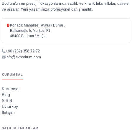
Bodrum'un en prestijli lokasyonlarında satılık ve kiralık lüks villalar, daireler
ve arsalar. Yeni yaşamınıza profesyonel danışmanlık.
Konacık Mahallesi, Atatürk Bulvarı,
Balkanoğlu İş Merkezi F1,
48400 Bodrum / Muğla
+90 (252) 358 72 72
info@evbodrum.com
KURUMSAL
Kurumsal
Blog
S.S.S
Evturkey
İletişim
SATILIK EMLAKLAR