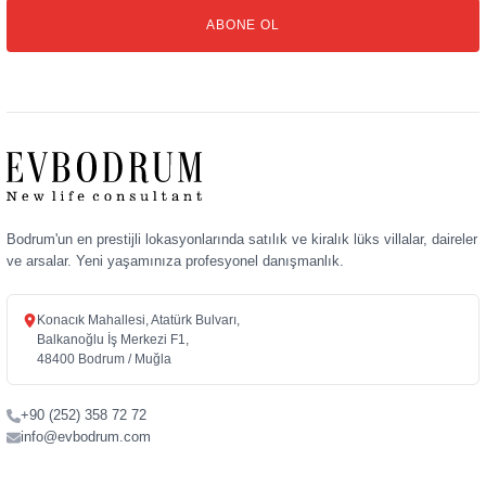
posta
ABONE OL
adresiniz
Bodrum'un en prestijli lokasyonlarında satılık ve kiralık lüks villalar, daireler
ve arsalar. Yeni yaşamınıza profesyonel danışmanlık.
Konacık Mahallesi, Atatürk Bulvarı,
Balkanoğlu İş Merkezi F1,
48400 Bodrum / Muğla
+90 (252) 358 72 72
info@evbodrum.com