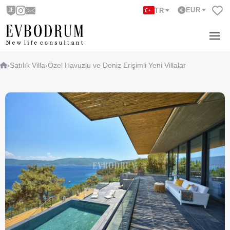
EUR
TR
›
Satılık Villa
›
Özel Havuzlu ve Deniz Erişimli Yeni Villalar