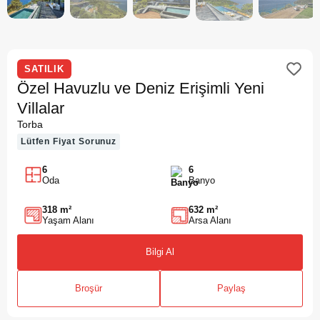
SATILIK
Özel Havuzlu ve Deniz Erişimli Yeni
Villalar
Torba
Lütfen Fiyat Sorunuz
6
6
Oda
Banyo
318 m²
632 m²
Yaşam Alanı
Arsa Alanı
Bilgi Al
Broşür
Paylaş