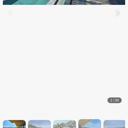
1
/
30