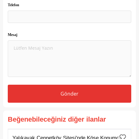
Telefon
Mesaj
Gönder
Beğenebileceğiniz diğer ilanlar
SATILIK
Yalıkavak Cennetköy Sitesi'nde Köşe Konumda