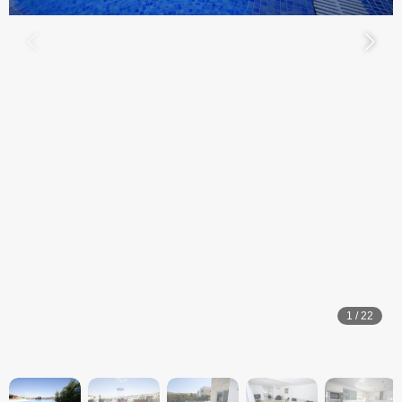
1
/
22