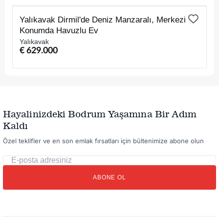
SATILIK
Yalıkavak Dirmil'de Deniz Manzaralı, Merkezi
Konumda Havuzlu Ev
Yalıkavak
€ 629.000
Hayalinizdeki Bodrum Yaşamına Bir Adım
Kaldı
Özel teklifler ve en son emlak fırsatları için bültenimize abone olun
E-
posta
ABONE OL
adresiniz