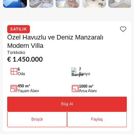
SATILIK
Özel Havuzlu ve Deniz Manzaralı
Modern Villa
Türkbükü
€ 1.450.000
6
7
Oda
Banyo
450 m²
1000 m²
Arsa Alanı
Yaşam Alanı
Bilgi Al
Broşür
Paylaş