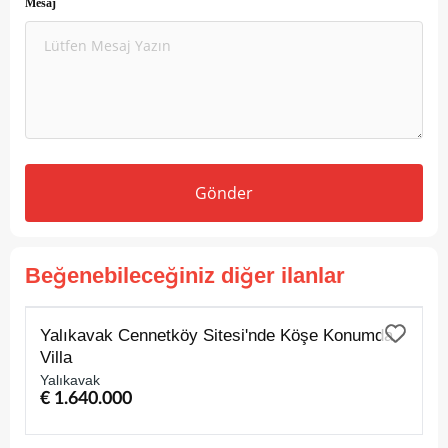
Mesaj
Gönder
Beğenebileceğiniz diğer ilanlar
SATILIK
Yalıkavak Cennetköy Sitesi'nde Köşe Konumda
Villa
Yalıkavak
€ 1.640.000