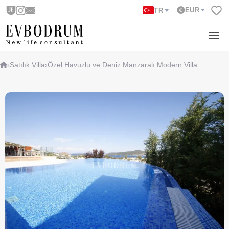
EUR
TR
›
Satılık Villa
›
Özel Havuzlu ve Deniz Manzaralı Modern Villa