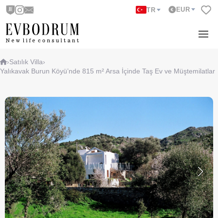
EUR
TR
›
Satılık Villa
›
Yalıkavak Burun Köyü’nde 815 m² Arsa İçinde Taş Ev ve Müştemilatlar