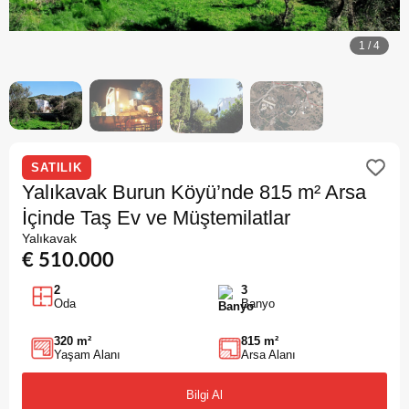
1
/
4
SATILIK
Yalıkavak Burun Köyü’nde 815 m² Arsa
İçinde Taş Ev ve Müştemilatlar
Yalıkavak
€ 510.000
2
3
Oda
Banyo
320 m²
815 m²
Yaşam Alanı
Arsa Alanı
Bilgi Al