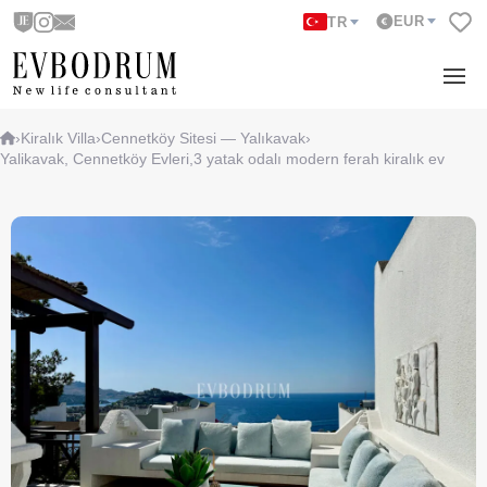
EUR
TR
›
Kiralık Villa
›
Cennetköy Sitesi — Yalıkavak
›
Yalikavak, Cennetköy Evleri,3 yatak odalı modern ferah kiralık ev