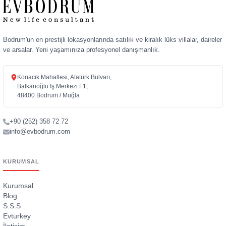
Bodrum'un en prestijli lokasyonlarında satılık ve kiralık lüks villalar, daireler
ve arsalar. Yeni yaşamınıza profesyonel danışmanlık.
Konacık Mahallesi, Atatürk Bulvarı,
Balkanoğlu İş Merkezi F1,
48400 Bodrum / Muğla
+90 (252) 358 72 72
info@evbodrum.com
KURUMSAL
Kurumsal
Blog
S.S.S
Evturkey