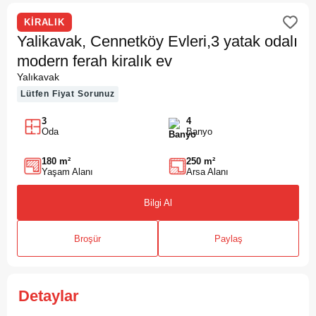
KİRALIK
Yalikavak, Cennetköy Evleri,3 yatak odalı
modern ferah kiralık ev
Yalıkavak
Lütfen Fiyat Sorunuz
3
4
Oda
Banyo
180 m²
250 m²
Yaşam Alanı
Arsa Alanı
Bilgi Al
Broşür
Paylaş
Detaylar