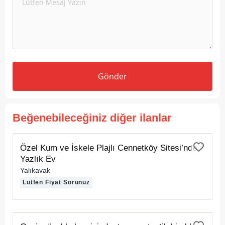
Gönder
Beğenebileceğiniz diğer ilanlar
KİRALIK
Özel Kum ve İskele Plajlı Cennetköy Sitesi’nde
Yazlık Ev
Yalıkavak
Lütfen Fiyat Sorunuz
KİRALIK