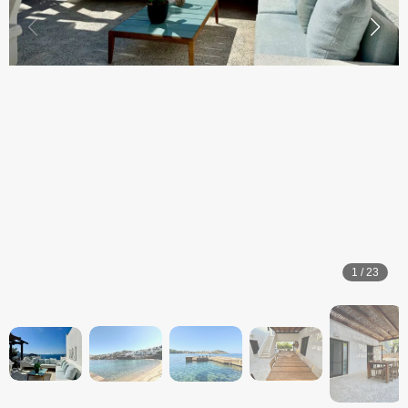
1
/
23