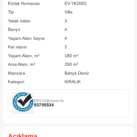
Emlak Numarası
EV-YK2002
Tip
Villa
Yatak odası
3
Banyo
4
Yaşam Alanı Sayısı
4
Kat sayısı
2
Yaşam Alanı, m²
180 m²
Arsa Alanı, m²
250 m²
Manzara
Bahçe,Deniz
Kategori
KİRALIK
EİDS Doğrulama No
93705534
Açıklama