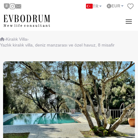
EUR
TR
›
Kiralık Villa
›
Yazlık kiralık villa, deniz manzarası ve özel havuz, 8 misafir