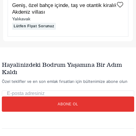
KİRALIK
Geniş, özel bahçe içinde, taş ve otantik kiralık
Akdeniz villası
Yalıkavak
Lütfen Fiyat Sorunuz
Hayalinizdeki Bodrum Yaşamına Bir Adım
Kaldı
Özel teklifler ve en son emlak fırsatları için bültenimize abone olun
E-
posta
ABONE OL
adresiniz