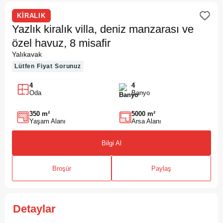
KİRALIK
Yazlık kiralık villa, deniz manzarası ve
özel havuz, 8 misafir
Yalıkavak
Lütfen Fiyat Sorunuz
4
4
Oda
Banyo
350 m²
5000 m²
Yaşam Alanı
Arsa Alanı
Bilgi Al
Broşür
Paylaş
Detaylar