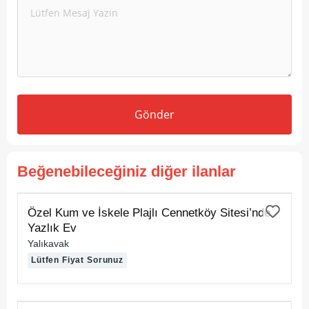
Gönder
Beğenebileceğiniz diğer ilanlar
KİRALIK
Özel Kum ve İskele Plajlı Cennetköy Sitesi’nde
Yazlık Ev
Yalıkavak
Lütfen Fiyat Sorunuz