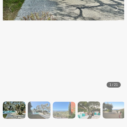
1
/
21