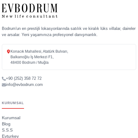
Bodrum'un en prestijli lokasyonlarında satılık ve kiralık lüks villalar, daireler
ve arsalar. Yeni yaşamınıza profesyonel danışmanlık.
Konacık Mahallesi, Atatürk Bulvarı,
Balkanoğlu İş Merkezi F1,
48400 Bodrum / Muğla
+90 (252) 358 72 72
info@evbodrum.com
KURUMSAL
Kurumsal
Blog
S.S.S
Evturkey