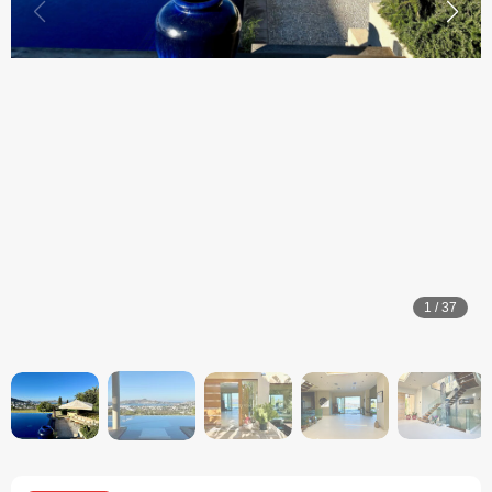
1
/
37