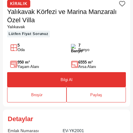
KİRALIK
Yalıkavak Körfezi ve Marina Manzaralı
Özel Villa
Yalıkavak
Lütfen Fiyat Sorunuz
5
7
Oda
Banyo
950 m²
6555 m²
Yaşam Alanı
Arsa Alanı
Bilgi Al
Broşür
Paylaş
Detaylar
Emlak Numarası
EV-YK2001