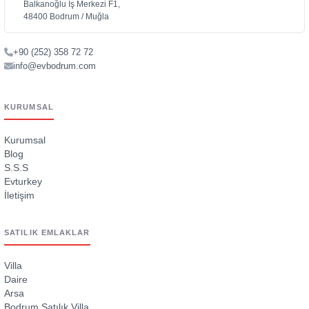
Balkanoğlu İş Merkezi F1,
48400 Bodrum / Muğla
+90 (252) 358 72 72
info@evbodrum.com
KURUMSAL
Kurumsal
Blog
S.S.S
Evturkey
İletişim
SATILIK EMLAKLAR
Villa
Daire
Arsa
Bodrum Satılık Villa