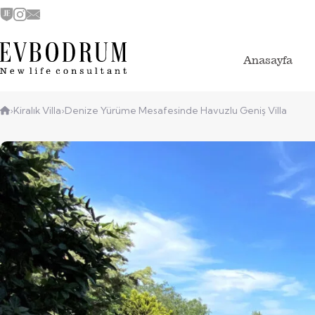
Anasayfa
›
Kiralık Villa
›
Denize Yürüme Mesafesinde Havuzlu Geniş Villa