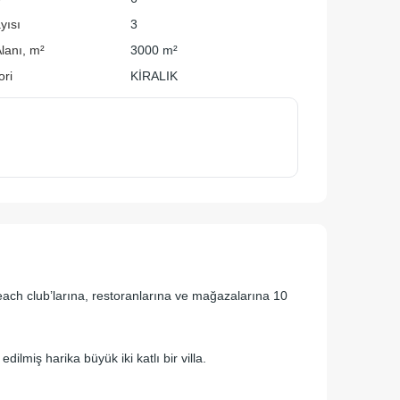
yısı
3
lanı, m²
3000 m²
ori
KİRALIK
ach club’larına, restoranlarına ve mağazalarına 10
ilmiş harika büyük iki katlı bir villa.