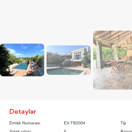
Detaylar
Emlak Numarası
EV-TB2004
Tip
Yatak odası
6
Bany