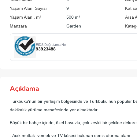
Yaşam Alanı Sayısı
9
Kat sa
Yaşam Alanı, m²
500 m²
Arsa A
Manzara
Garden
Kateg
EİDS Doğrulama No
93923488
Açıklama
Türkbükü'nün bir yerleşim bölgesinde ve Türkbükü'nün popüler be
dakikalık yürüme mesafesinde yer almaktadır.
Büyük bir bahçe içinde, özel havuzlu, çok zevkli bir şekilde dekore ed
- Açık mutfak, yemek ve TV köşesi bulunan geniş oturma alanı.