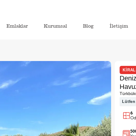
Emlaklar
Kurumsal
Blog
İletişim
KİRAL
Deni
Havuz
Türkbük
Lütfen
6
Od
50