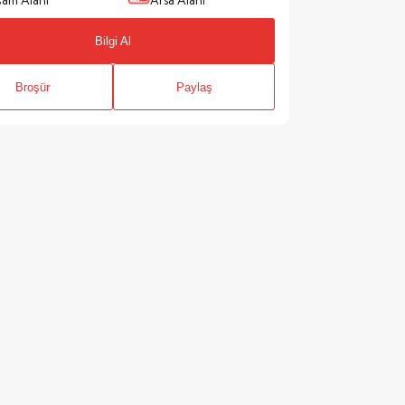
şam Alanı
Arsa Alanı
Bilgi Al
Broşür
Paylaş