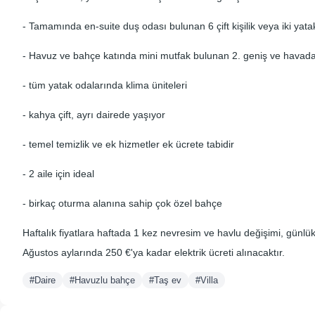
- Tamamında en-suite duş odası bulunan 6 çift kişilik veya iki yata
- Havuz ve bahçe katında mini mutfak bulunan 2. geniş ve havad
- tüm yatak odalarında klima üniteleri
- kahya çift, ayrı dairede yaşıyor
- temel temizlik ve ek hizmetler ek ücrete tabidir
- 2 aile için ideal
- birkaç oturma alanına sahip çok özel bahçe
Haftalık fiyatlara haftada 1 kez nevresim ve havlu değişimi, günlü
Ağustos aylarında 250 €'ya kadar elektrik ücreti alınacaktır.
#Daire
#Havuzlu bahçe
#Taş ev
#Villa