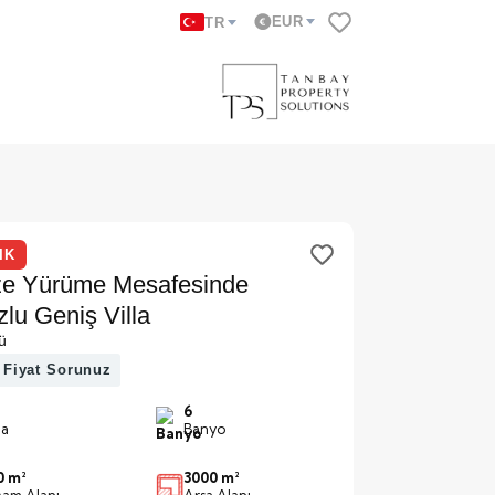
EUR
TR
IK
ze Yürüme Mesafesinde
lu Geniş Villa
ü
 Fiyat Sorunuz
6
a
Banyo
0 m²
3000 m²