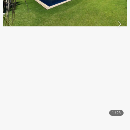
1
/
28