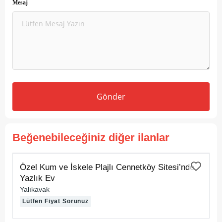
Mesaj
Gönder
Beğenebileceğiniz diğer ilanlar
KİRALIK
Özel Kum ve İskele Plajlı Cennetköy Sitesi’nde
Yazlık Ev
Yalıkavak
Lütfen Fiyat Sorunuz