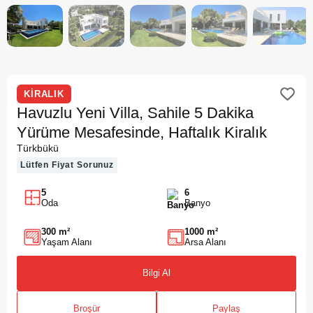
KİRALIK
Havuzlu Yeni Villa, Sahile 5 Dakika
Yürüme Mesafesinde, Haftalık Kiralık
Türkbükü
Lütfen Fiyat Sorunuz
5
6
Oda
Banyo
300 m²
1000 m²
Yaşam Alanı
Arsa Alanı
Bilgi Al
Broşür
Paylaş