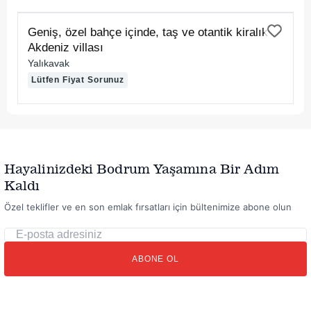
KİRALIK
Geniş, özel bahçe içinde, taş ve otantik kiralık
Akdeniz villası
Yalıkavak
Lütfen Fiyat Sorunuz
Hayalinizdeki Bodrum Yaşamına Bir Adım
Kaldı
Özel teklifler ve en son emlak fırsatları için bültenimize abone olun
E-
posta
ABONE OL
adresiniz