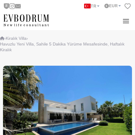
EUR
TR
›
Kiralık Villa
›
Havuzlu Yeni Villa, Sahile 5 Dakika Yürüme Mesafesinde, Haftalık
Kiralık