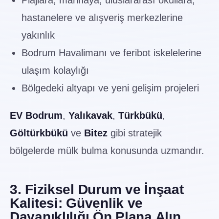
Plajlara, marinaya, uluslararası okullara,
hastanelere ve alışveriş merkezlerine
yakınlık
Bodrum Havalimanı ve feribot iskelelerine
ulaşım kolaylığı
Bölgedeki altyapı ve yeni gelişim projeleri
EV Bodrum
,
Yalıkavak
,
Türkbükü
,
Göltürkbükü
ve
Bitez
gibi stratejik
bölgelerde mülk bulma konusunda uzmandır.
3. Fiziksel Durum ve İnşaat
Kalitesi: Güvenlik ve
Dayanıklılığı Ön Plana Alın