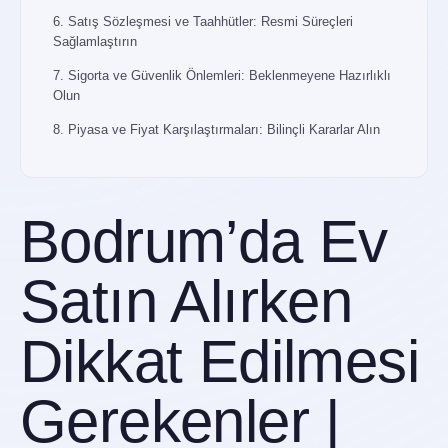
6. Satış Sözleşmesi ve Taahhütler: Resmi Süreçleri
Sağlamlaştırın
7. Sigorta ve Güvenlik Önlemleri: Beklenmeyene Hazırlıklı
Olun
8. Piyasa ve Fiyat Karşılaştırmaları: Bilinçli Kararlar Alın
9. Satın Alma Zamanlaması: Piyasa Fırsatlarını Yakalayın
Sonuç: EV Bodrum ile Akıllıca Yatırımlar Yapın, Güvenle
Bodrum’da Ev
Yaşayın
Bodrum’da Ev Satın Alırken
Satın Alırken
Dikkat Edilmesi
Gerekenler |