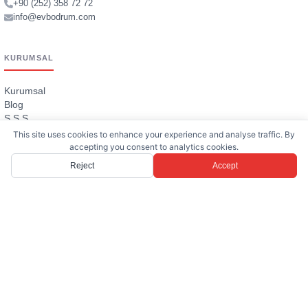
+90 (252) 358 72 72
info@evbodrum.com
KURUMSAL
Kurumsal
Blog
S.S.S
Evturkey
This site uses cookies to enhance your experience and analyse traffic. By
İletişim
accepting you consent to analytics cookies.
Reject
Accept
SATILIK EMLAKLAR
Villa
Daire
Arsa
Bodrum Satılık Villa
Yalıkavak Satılık Villa
Tüm Satılık İlanlar
→