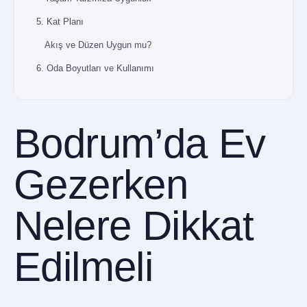
5. Kat Planı
Akış ve Düzen Uygun mu?
6. Oda Boyutları ve Kullanımı
Eşyalarınız Sığar mı?
7. Dış Mekânlar ve Bahçe
Bodrum’da Ev
Açık Alanları İnceleyin
8. Otopark ve Garaj İmkanları
Gezerken
Araçlar İçin Yeterli Alan Var mı?
Nelere Dikkat
9. İnşaat Kalitesi ve Malzeme
Uzun Ömürlü Yapılar
Edilmeli
10. Hisler ve Ortam
İçgüdülerinize Güvenin
11. Mahalle ve Konum