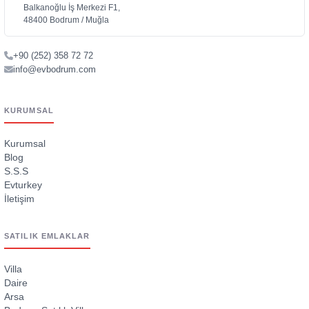
Balkanoğlu İş Merkezi F1,
48400 Bodrum / Muğla
+90 (252) 358 72 72
info@evbodrum.com
KURUMSAL
Kurumsal
Blog
S.S.S
Evturkey
İletişim
SATILIK EMLAKLAR
Villa
Daire
Arsa