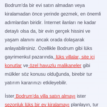
Bodrum’da bir evi satın almadan veya
Çevreyi Değerlendirin
kiralamadan önce yerinde gezmek, en önemli
EV Bodrum ile Yeni Hayatınıza Adım Atın
adımlardan biridir. İnternet ilanları ne kadar
detaylı olsa da, bir evin gerçek hissini ve
yaşam alanını ancak orada dolaşarak
anlayabilirsiniz. Özellikle Bodrum gibi lüks
gayrimenkul pazarında,
lüks villalar
,
site içi
konutlar
ve
özel havuzlu malikaneler
gibi
mülkler söz konusu olduğunda, birebir tur
yatırım kararınızı etkileyebilir.
İster
Bodrum’da villa satın almayı
ister
sezonluk lüks bir ev kiralamayı
planlayın, tur