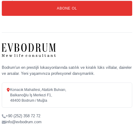
posta
ABONE OL
adresiniz
Bodrum'un en prestijli lokasyonlarında satılık ve kiralık lüks villalar, daireler
ve arsalar. Yeni yaşamınıza profesyonel danışmanlık.
Konacık Mahallesi, Atatürk Bulvarı,
Balkanoğlu İş Merkezi F1,
48400 Bodrum / Muğla
+90 (252) 358 72 72
info@evbodrum.com