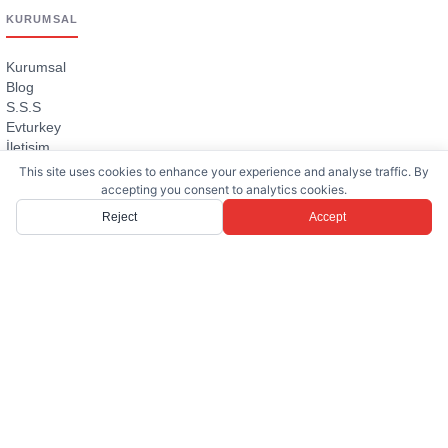
KURUMSAL
Kurumsal
Blog
S.S.S
Evturkey
İletişim
This site uses cookies to enhance your experience and analyse traffic. By
accepting you consent to analytics cookies.
SATILIK EMLAKLAR
Reject
Accept
Villa
Daire
Arsa
Bodrum Satılık Villa
Yalıkavak Satılık Villa
Tüm Satılık İlanlar
→
KIRALIK EMLAKLAR