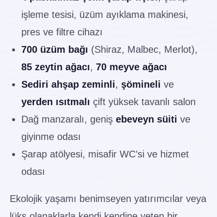
işleme tesisi, üzüm ayıklama makinesi,
pres ve filtre cihazı
700 üzüm bağı
(Shiraz, Malbec, Merlot),
85 zeytin ağacı
,
70 meyve ağacı
Sediri ahşap zeminli
,
şömineli
ve
yerden ısıtmalı
çift yüksek tavanlı salon
Dağ manzaralı, geniş
ebeveyn süiti
ve
giyinme odası
Şarap atölyesi, misafir WC’si ve hizmet
odası
Ekolojik yaşamı benimseyen yatırımcılar veya
lüks olanaklarla kendi kendine yeten bir