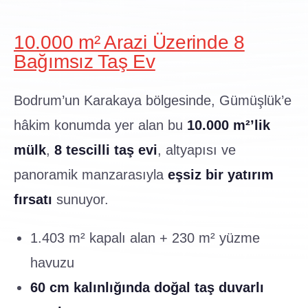
10.000 m² Arazi Üzerinde 8
Bağımsız Taş Ev
Bodrum’un Karakaya bölgesinde, Gümüşlük’e
hâkim konumda yer alan bu
10.000 m²’lik
mülk
,
8 tescilli taş evi
, altyapısı ve
panoramik manzarasıyla
eşsiz bir yatırım
fırsatı
sunuyor.
1.403 m² kapalı alan + 230 m² yüzme
havuzu
60 cm kalınlığında doğal taş duvarlı