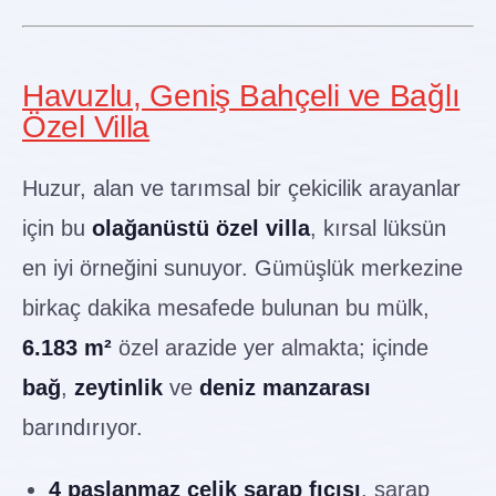
Havuzlu, Geniş Bahçeli ve Bağlı
Özel Villa
Huzur, alan ve tarımsal bir çekicilik arayanlar
için bu
olağanüstü özel villa
, kırsal lüksün
en iyi örneğini sunuyor. Gümüşlük merkezine
birkaç dakika mesafede bulunan bu mülk,
6.183 m²
özel arazide yer almakta; içinde
bağ
,
zeytinlik
ve
deniz manzarası
barındırıyor.
4 paslanmaz çelik şarap fıçısı
, şarap