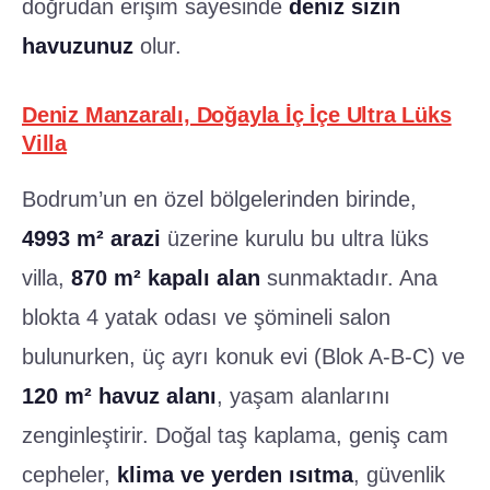
doğrudan erişim sayesinde
deniz sizin
havuzunuz
olur.
Deniz Manzaralı, Doğayla İç İçe Ultra Lüks
Villa
Bodrum’un en özel bölgelerinden birinde,
4993 m² arazi
üzerine kurulu bu ultra lüks
villa,
870 m² kapalı alan
sunmaktadır. Ana
blokta 4 yatak odası ve şömineli salon
bulunurken, üç ayrı konuk evi (Blok A-B-C) ve
120 m² havuz alanı
, yaşam alanlarını
zenginleştirir. Doğal taş kaplama, geniş cam
cepheler,
klima ve yerden ısıtma
, güvenlik