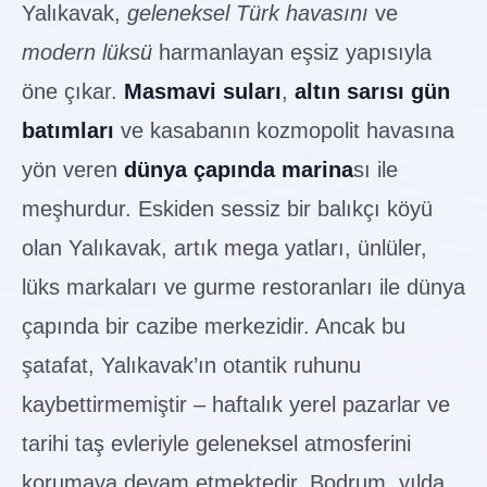
Yalıkavak,
geleneksel Türk havasını
ve
modern lüksü
harmanlayan eşsiz yapısıyla
öne çıkar.
Masmavi suları
,
altın sarısı gün
batımları
ve kasabanın kozmopolit havasına
yön veren
dünya çapında marina
sı ile
meşhurdur. Eskiden sessiz bir balıkçı köyü
olan Yalıkavak, artık mega yatları, ünlüler,
lüks markaları ve gurme restoranları ile dünya
çapında bir cazibe merkezidir. Ancak bu
şatafat, Yalıkavak’ın otantik ruhunu
kaybettirmemiştir – haftalık yerel pazarlar ve
tarihi taş evleriyle geleneksel atmosferini
korumaya devam etmektedir. Bodrum, yılda