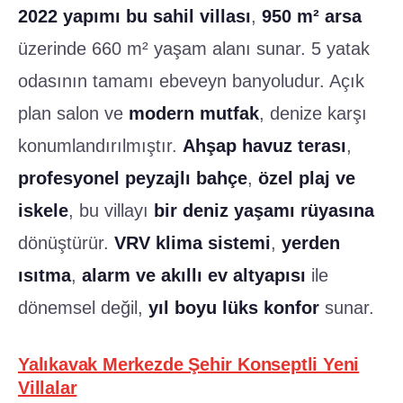
2022 yapımı bu sahil villası
,
950 m² arsa
üzerinde 660 m² yaşam alanı sunar. 5 yatak
odasının tamamı ebeveyn banyoludur. Açık
plan salon ve
modern mutfak
, denize karşı
konumlandırılmıştır.
Ahşap havuz terası
,
profesyonel peyzajlı bahçe
,
özel plaj ve
iskele
, bu villayı
bir deniz yaşamı rüyasına
dönüştürür.
VRV klima sistemi
,
yerden
ısıtma
,
alarm ve akıllı ev altyapısı
ile
dönemsel değil,
yıl boyu lüks konfor
sunar.
Yalıkavak Merkezde Şehir Konseptli Yeni
Villalar