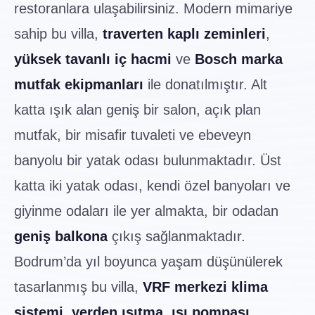
restoranlara ulaşabilirsiniz. Modern mimariye
sahip bu villa,
traverten kaplı zeminleri
,
yüksek tavanlı iç hacmi
ve
Bosch marka
mutfak ekipmanları
ile donatılmıştır. Alt
katta ışık alan geniş bir salon, açık plan
mutfak, bir misafir tuvaleti ve ebeveyn
banyolu bir yatak odası bulunmaktadır. Üst
katta iki yatak odası, kendi özel banyoları ve
giyinme odaları ile yer almakta, bir odadan
geniş balkona
çıkış sağlanmaktadır.
Bodrum’da yıl boyunca yaşam düşünülerek
tasarlanmış bu villa,
VRF merkezi klima
sistemi
,
yerden ısıtma
,
ısı pompası
,