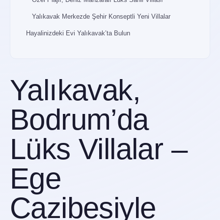
Yalıkavak Merkezde Şehir Konseptli Yeni Villalar
Hayalinizdeki Evi Yalıkavak’ta Bulun
Yalıkavak,
Bodrum’da
Lüks Villalar –
Ege
Cazibesiyle