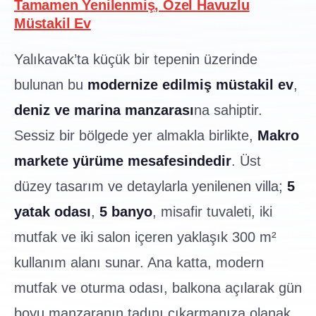
Tamamen Yenilenmiş, Özel Havuzlu
Müstakil Ev
Yalıkavak’ta küçük bir tepenin üzerinde
bulunan bu
modernize edilmiş müstakil ev
,
deniz ve marina manzarası
na sahiptir.
Sessiz bir bölgede yer almakla birlikte,
Makro
markete yürüme mesafesindedir
. Üst
düzey tasarım ve detaylarla yenilenen villa;
5
yatak odası
,
5 banyo
, misafir tuvaleti, iki
mutfak ve iki salon içeren yaklaşık 300 m²
kullanım alanı sunar. Ana katta, modern
mutfak ve oturma odası, balkona açılarak gün
boyu manzaranın tadını çıkarmanıza olanak