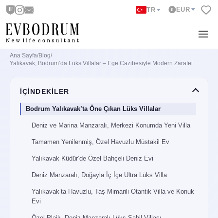
EUR
TR
Ana Sayfa
/
Blog
/
Yalıkavak, Bodrum’da Lüks Villalar – Ege Cazibesiyle Modern Zarafet
İÇİNDEKİLER
Bodrum Yalıkavak’ta Öne Çıkan Lüks Villalar
Deniz ve Marina Manzaralı, Merkezi Konumda Yeni Villa
Tamamen Yenilenmiş, Özel Havuzlu Müstakil Ev
Yalıkavak Küdür’de Özel Bahçeli Deniz Evi
Deniz Manzaralı, Doğayla İç İçe Ultra Lüks Villa
Yalıkavak’ta Havuzlu, Taş Mimarili Otantik Villa ve Konuk
Evi
Özel Plajlı, Deniz Manzaralı Lüks Sahil Villası