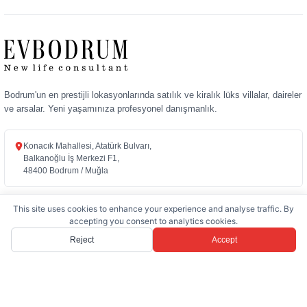
Bodrum'un en prestijli lokasyonlarında satılık ve kiralık lüks villalar, daireler
ve arsalar. Yeni yaşamınıza profesyonel danışmanlık.
Konacık Mahallesi, Atatürk Bulvarı,
Balkanoğlu İş Merkezi F1,
48400 Bodrum / Muğla
+90 (252) 358 72 72
This site uses cookies to enhance your experience and analyse traffic. By
info@evbodrum.com
accepting you consent to analytics cookies.
Reject
Accept
KURUMSAL
Kurumsal