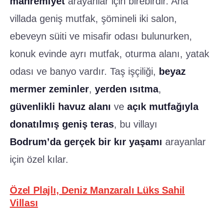
mahremiyet
arayanlar için birebirdir. Ana
villada geniş mutfak, şömineli iki salon,
ebeveyn süiti ve misafir odası bulunurken,
konuk evinde ayrı mutfak, oturma alanı, yatak
odası ve banyo vardır. Taş işçiliği,
beyaz
mermer zeminler
,
yerden ısıtma
,
güvenlikli havuz alanı
ve
açık mutfağıyla
donatılmış geniş teras
, bu villayı
Bodrum’da gerçek bir kır yaşamı
arayanlar
için özel kılar.
Özel Plajlı, Deniz Manzaralı Lüks Sahil
Villası