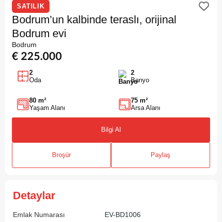
SATILIK
Bodrum’un kalbinde teraslı, orijinal
Bodrum evi
Bodrum
€ 225.000
2
2
Oda
Banyo
80 m²
75 m²
Yaşam Alanı
Arsa Alanı
Bilgi Al
Broşür
Paylaş
Detaylar
Emlak Numarası
EV-BD1006