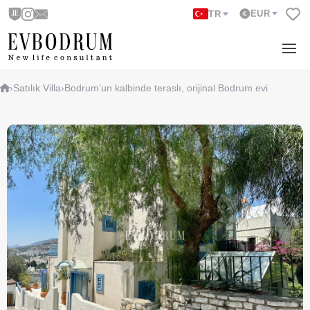
EUR
TR
›
Satılık Villa
›
Bodrum’un kalbinde teraslı, orijinal Bodrum evi