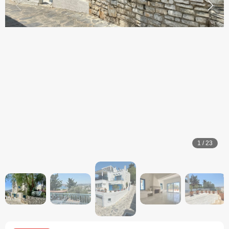
1
/
23