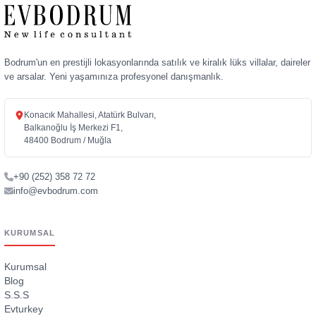
Bodrum'un en prestijli lokasyonlarında satılık ve kiralık lüks villalar, daireler
ve arsalar. Yeni yaşamınıza profesyonel danışmanlık.
Konacık Mahallesi, Atatürk Bulvarı,
Balkanoğlu İş Merkezi F1,
48400 Bodrum / Muğla
+90 (252) 358 72 72
info@evbodrum.com
KURUMSAL
Kurumsal
Blog
S.S.S
Evturkey
İletişim