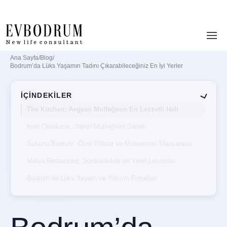
Ana Sayfa
/
Blog
/
Bodrum’da Lüks Yaşamın Tadını Çıkarabileceğiniz En İyi Yerler
İÇİNDEKİLER
The Kitchen: Aegean Mutfağının En Lezzetli Hali
Inari Omakase: Japon Mutfağının Sanatı
Susona Bodrum: Özel Villalar ve Mükemmel Manzaralar
Malva Restaurant: Sürdürülebilir ve Yerel Lezzetler
Bodrum’da Lüks Yaşam ve Yatırım Fırsatları
Bodrum’da